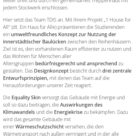
Meter breit und durch ein gemeinsames Treppenhaus mit
jedem Stockwerk erschlossen.
Hier setzt das Team TDIS an. Mit ihrem Projekt „1 House for
All" (dt. Ein Haus für Alle) präsentieren die Studierenden
ein
umweltfreundliches Konzept zur Nutzung der
innerstädtischer Baulücken
zwischen den Reihenhäusern.
Ziel ist es, den vorhandenen Raum effizienter zu nutzen und
das Wohnen für Menschen aller
Altersgruppen
bedürfnisgerecht und ansprechend
zu
gestalten. Das
Designkonzept
besticht durch
drei zentrale
Entwurfsprinzipien,
mit denen das Team auf die
Herausforderungen unserer Zeit reagiert.
Die
Equality Skin
versorgt das Gebäude mit Energie und
soll so dazu beitragen, die
Auswirkungen des
Klimawandels
und die
Energiekrise
zu bekämpfen. Dazu
wird das gesamte Gebäude mit
einer
Wärmeschutzschicht
versehen, die den
Wärmetransport nach außen verringert und in der alle