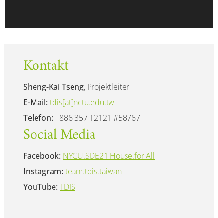
Kontakt
Sheng-Kai Tseng
, Projektleiter
E-Mail:
tdis[at]nctu.edu.tw
Telefon:
+886 357 12121 #58767
Social Media
Facebook:
NYCU.SDE21.House.for.All
Instagram:
team.tdis.taiwan
YouTube:
TDIS