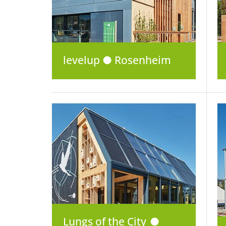
levelup ● Rosenheim
Lungs of the City ●