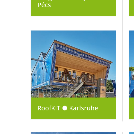
Pécs
RoofKIT ● Karlsruhe