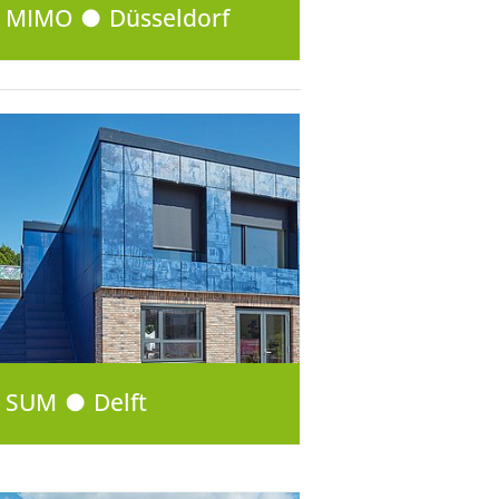
MIMO ● Düsseldorf
SUM ● Delft