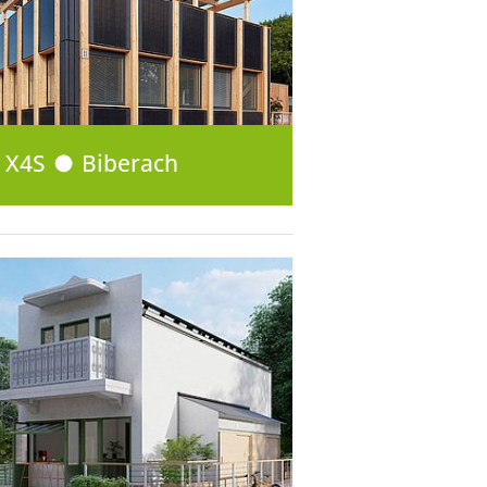
X4S ● Biberach