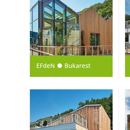
EFdeN ● Bukarest