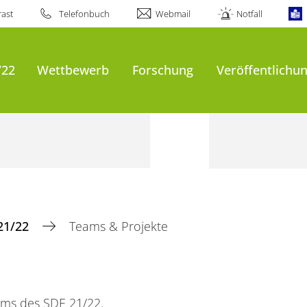
ast
Telefonbuch
Webmail
Notfall
/22
Wettbewerb
Forschung
Veröffentlichu
21/22
Teams & Projekte
ams des SDE 21/22.