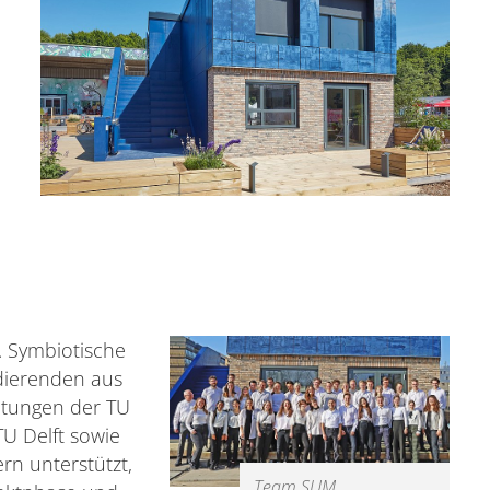
 Symbiotische
dierenden aus
htungen der TU
U Delft sowie
n unterstützt,
Team SUM