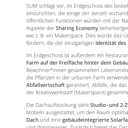
SUM schlägt vor, im Erdgeschoss des bes
einzurichten, die einige der derzeit vorha
öffentlichen Funktionen würden mit der Na
Aspekte der
Sharing Economy
beherbergen
wie z. B. ein Makerspace. Dies würde das
fördern, die der einzigartigen
Identität des 
Im Erdgeschoss ist außerdem ein Restauran
Farm auf der Freifläche hinter dem Gebä
Bewohner*innen gesammelten Lebensmittel
die Pflanzen in der urbanen Farm verwende
Abfallwirtschaft
garantiert. Abfälle, die da
der Kreativwerkstatt (Makerspace) gesamm
Die Dachaufstockung sieht
Studio- und 2
Möbeln ausgestattet, um den Raum optima
Dach
und eine
gebäudeintegrierte Solarf
und Warmwasser. Zusätzlich bietet das Dac