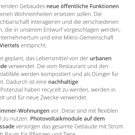
tehenden Gebäudes
neue öffentliche Funktionen
ndenen Wohneinheiten ersetzen sollen. Die
chbarschaft interagieren und die verschiedenen
, die in unserem Entwurf vorgeschlagen werden,
 Unternehmertum und eine Mikro-Gemeinschaft
Viertels
entspricht.
t geplant, das Lebensmittel von der
urbanen
ude
verwendet. Die vom Restaurant und den
abfälle werden kompostiert und als Dünger für
t. Dadurch ist eine
nachhaltige
s Potenzial haben recycelt zu werden, werden in
elt und für neue Zwecke verwendet.
-Zimmer-Wohnungen
vor. Diese sind mit flexiblen
l zu nutzen.
Photovoltaikmodule auf dem
assade
versorgen das gesamte Gebäude mit Strom
h Raum für Pflanzen und Tiere.