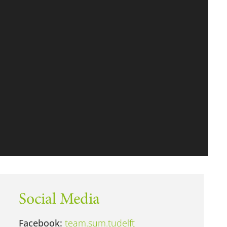
Social Media
Facebook:
team.sum.tudelft