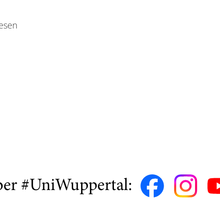
wesen
ber #UniWuppertal: