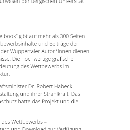
eurwesen der Bergischen Universität
ce book“ gibt auf mehr als 300 Seiten
tbewerbsinhalte und Beiträge der
 der Wuppertaler Autor*innen dienen
isse. Die hochwertige grafische
Bedeutung des Wettbewerbs im
tur.
aftsminister Dr. Robert Habeck
taltung und ihrer Strahlkraft. Das
schutz hatte das Projekt und die
e des Wettbewerbs –
tern und Download zur Verfügung.